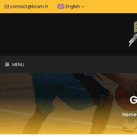
contact@bcsm.fr
English
MENU
G
Home