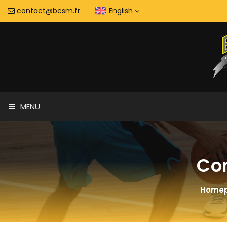
contact@bcsm.fr
English
MENU
Co
Home