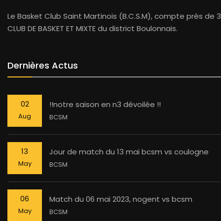
Le Basket Club Saint Martinois (B.C.S.M), compte près de 3
CLUB DE BASKET ET MIXTE du district Boulonnais.
Dernières Actus
02
!!notre saison en n3 dévoilée !!
Aug
BCSM
13
Jour de match du 13 mai bcsm vs coulogne
May
BCSM
06
Match du 06 mai 2023, nogent vs bcsm
May
BCSM