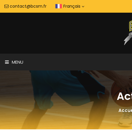
contact@bcsm.fr
Français
MENU
Ac
Accue