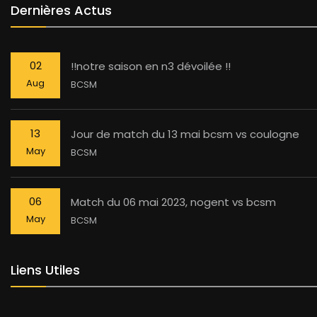
Dernières Actus
02
!!notre saison en n3 dévoilée !!
Aug
BCSM
13
Jour de match du 13 mai bcsm vs coulogne
May
BCSM
06
Match du 06 mai 2023, nogent vs bcsm
May
BCSM
Liens Utiles