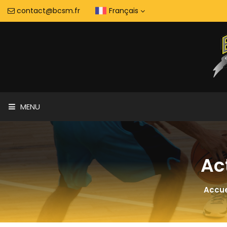
contact@bcsm.fr
Français
MENU
Ac
Accue