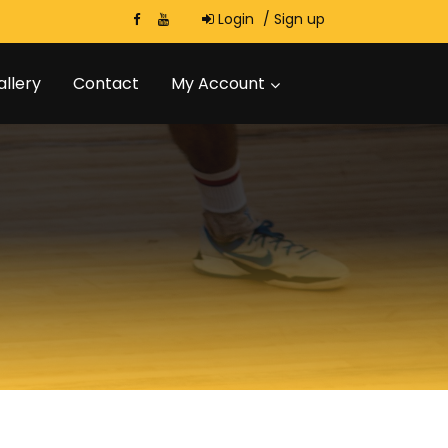
Login
/
Sign up
allery
Contact
My Account