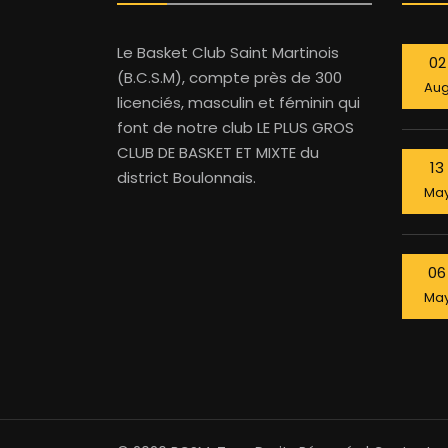
Le Basket Club Saint Martinois
02
(B.C.S.M), compte près de 300
Au
licenciés, masculin et féminin qui
font de notre club LE PLUS GROS
CLUB DE BASKET ET MIXTE du
13
district Boulonnais.
Ma
06
Ma