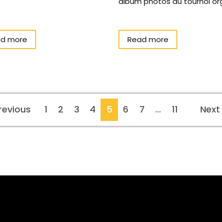
album photos du tournoi org.
d more
Read more
revious
1
2
3
4
5
6
7
…
11
Next