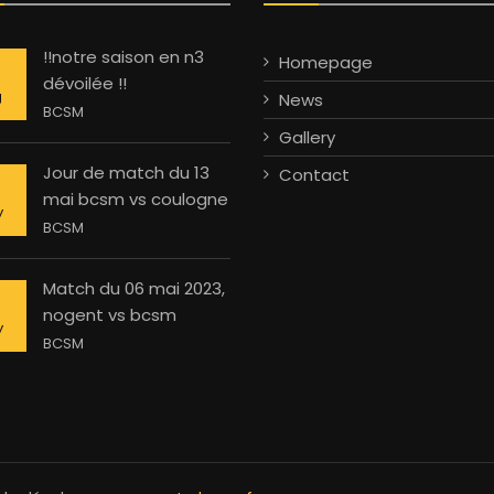
!!notre saison en n3
Homepage
dévoilée !!
g
News
BCSM
Gallery
Jour de match du 13
Contact
mai bcsm vs coulogne
y
BCSM
Match du 06 mai 2023,
nogent vs bcsm
y
BCSM