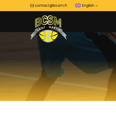
contact@bcsm.fr
English