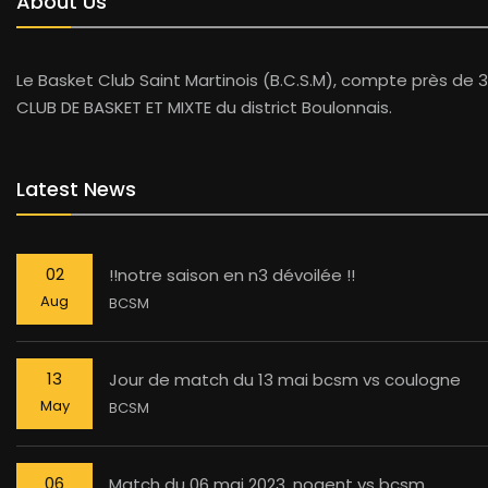
About Us
Le Basket Club Saint Martinois (B.C.S.M), compte près de 3
CLUB DE BASKET ET MIXTE du district Boulonnais.
Latest News
02
!!notre saison en n3 dévoilée !!
Aug
BCSM
13
Jour de match du 13 mai bcsm vs coulogne
May
BCSM
06
Match du 06 mai 2023, nogent vs bcsm