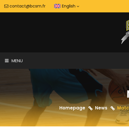
contact@bcsm.fr
English
MENU
Homepage
News
Matc