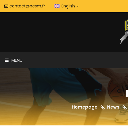
contact@bcsm.fr
English
MENU
Homepage
News